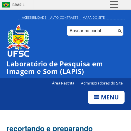
BRASIL
Simplifique!
ACESSIBILIDADE
ALTO CONTRASTE
MAPA DO SITE
Comunica BR
Participe
Acesso à informação
Legislação
Laboratório de Pesquisa em
Canais
Imagem e Som (LAPIS)
Área Restrita
Administradores do Site
MENU
recortando e preparando