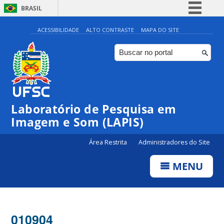
BRASIL
Simplifique!
ACESSIBILIDADE
ALTO CONTRASTE
MAPA DO SITE
Comunica BR
Participe
Acesso à informação
Legislação
Laboratório de Pesquisa em
Canais
Imagem e Som (LAPIS)
Área Restrita
Administradores do Site
MENU
010904