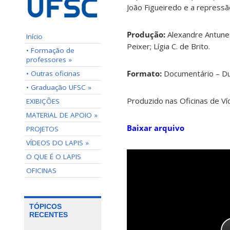
João Figueiredo e a repress
Produção:
Alexandre Antunes; 
Início
Peixer; Lígia C. de Brito.
• Formação de
professores »
Formato:
Documentário – D
• Outras oficinas
• Graduação UFSC »
Produzido nas Oficinas de V
EXIBIÇÕES
MATERIAL DE APOIO »
Baixar arquivo
PROJETOS
VÍDEOS DO LAPIS »
O QUE É O LAPIS
OFICINAS
TÓPICOS
RECENTES