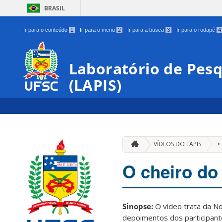
BRASIL
Ir para o conteúdo
1
Ir para o menu
2
Ir para a busca
3
Ir para o rodapé
4
Laboratório de Pes
(LAPIS)
VÍDEOS DO LAPIS
•
O cheiro do
Sinopse:
O vídeo trata da Nov
depoimentos dos participant