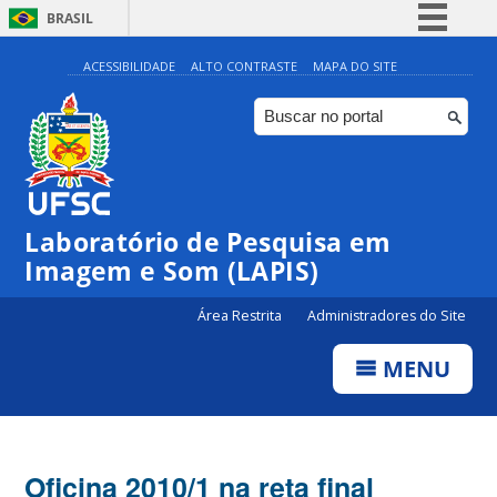
BRASIL
Simplifique!
ACESSIBILIDADE
ALTO CONTRASTE
MAPA DO SITE
Comunica BR
Participe
Acesso à informação
Legislação
Laboratório de Pesquisa em
Canais
Imagem e Som (LAPIS)
Área Restrita
Administradores do Site
MENU
Oficina 2010/1 na reta final