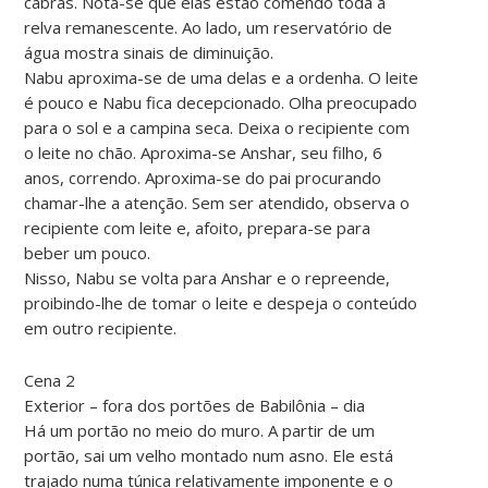
cabras. Nota-se que elas estão comendo toda a
relva remanescente. Ao lado, um reservatório de
água mostra sinais de diminuição.
Nabu aproxima-se de uma delas e a ordenha. O leite
é pouco e Nabu fica decepcionado. Olha preocupado
para o sol e a campina seca. Deixa o recipiente com
o leite no chão. Aproxima-se Anshar, seu filho, 6
anos, correndo. Aproxima-se do pai procurando
chamar-lhe a atenção. Sem ser atendido, observa o
recipiente com leite e, afoito, prepara-se para
beber um pouco.
Nisso, Nabu se volta para Anshar e o repreende,
proibindo-lhe de tomar o leite e despeja o conteúdo
em outro recipiente.
Cena 2
Exterior – fora dos portões de Babilônia – dia
Há um portão no meio do muro. A partir de um
portão, sai um velho montado num asno. Ele está
trajado numa túnica relativamente imponente e o