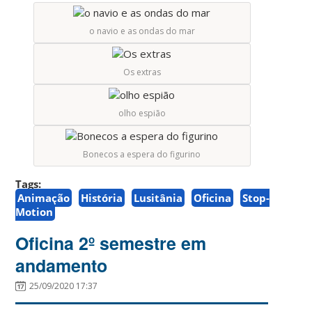
o navio e as ondas do mar
Os extras
olho espião
Bonecos a espera do figurino
Tags:
Animação
História
Lusitânia
Oficina
Stop-
Motion
Oficina 2º semestre em
andamento
25/09/2020 17:37