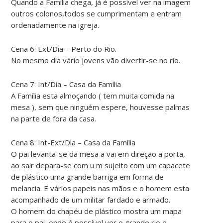
Quando a Família chega, já é possível ver na imagem
outros colonos,todos se cumprimentam e entram
ordenadamente na igreja.
Cena 6: Ext/Dia – Perto do Rio.
No mesmo dia vário jovens vão divertir-se no rio.
Cena 7: Int/Dia – Casa da Família
A Família esta almoçando ( tem muita comida na
mesa ), sem que ninguém espere, houvesse palmas
na parte de fora da casa.
Cena 8: Int-Ext/Dia – Casa da Família
O pai levanta-se da mesa a vai em direção a porta,
ao sair depara-se com u m sujeito com um capacete
de plástico uma grande barriga em forma de
melancia. E vários papeis nas mãos e o homem esta
acompanhado de um militar fardado e armado.
O homem do chapéu de plástico mostra um mapa
para o pai, onde é possível ver o grande rio e