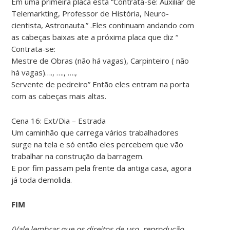
Em uma primeira placa esta “Contrata-se: Auxiliar de
Telemarkting, Professor de História, Neuro-
cientista, Astronauta.” .Eles continuam andando com
as cabeças baixas ate a próxima placa que diz “
Contrata-se:
Mestre de Obras (não há vagas), Carpinteiro ( não
há vagas)…., …., ….,
Servente de pedreiro” Então eles entram na porta
com as cabeças mais altas.
Cena 16: Ext/Dia – Estrada
Um caminhão que carrega vários trabalhadores
surge na tela e só então eles percebem que vão
trabalhar na construção da barragem.
E por fim passam pela frente da antiga casa, agora
já toda demolida.
FIM
(Vale lembrar que os direitos de uso, reprodução,