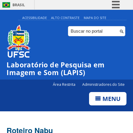
BRASIL
Simplifique!
ACESSIBILIDADE
ALTO CONTRASTE
MAPA DO SITE
Comunica BR
Participe
Acesso à informação
Legislação
Laboratório de Pesquisa em
Canais
Imagem e Som (LAPIS)
Área Restrita
Administradores do Site
MENU
Roteiro Nabu