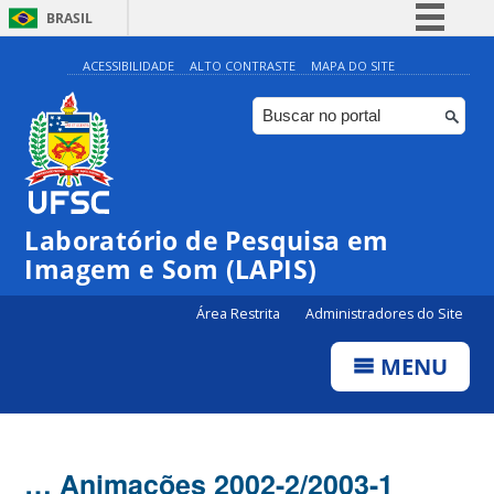
BRASIL
Simplifique!
ACESSIBILIDADE
ALTO CONTRASTE
MAPA DO SITE
Comunica BR
Participe
Acesso à informação
Legislação
Laboratório de Pesquisa em
Canais
Imagem e Som (LAPIS)
Área Restrita
Administradores do Site
MENU
… Animações 2002-2/2003-1