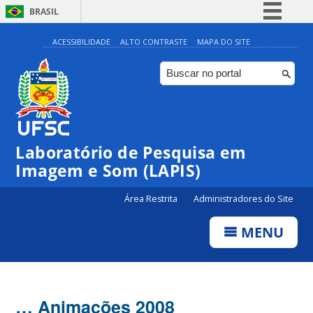
BRASIL
Simplifique!
ACESSIBILIDADE
ALTO CONTRASTE
MAPA DO SITE
Comunica BR
Participe
Acesso à informação
Legislação
Laboratório de Pesquisa em
Canais
Imagem e Som (LAPIS)
Área Restrita
Administradores do Site
MENU
… Animações 2008