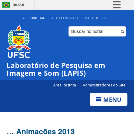
BRASIL
Simplifique!
ACESSIBILIDADE
ALTO CONTRASTE
MAPA DO SITE
Comunica BR
Participe
Acesso à informação
Legislação
Laboratório de Pesquisa em
Canais
Imagem e Som (LAPIS)
Área Restrita
Administradores do Site
MENU
… Animações 2013