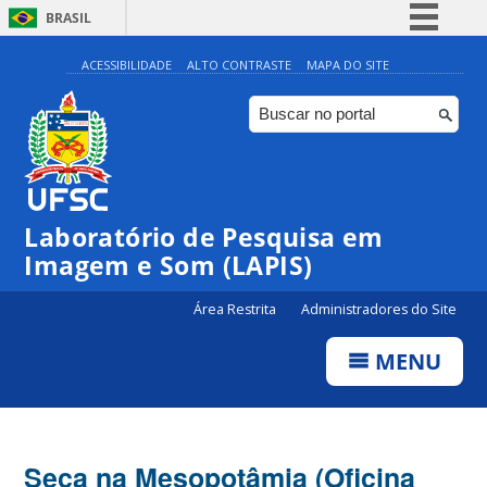
BRASIL
Simplifique!
ACESSIBILIDADE
ALTO CONTRASTE
MAPA DO SITE
Comunica BR
Participe
Acesso à informação
Legislação
Laboratório de Pesquisa em
Canais
Imagem e Som (LAPIS)
Área Restrita
Administradores do Site
MENU
Seca na Mesopotâmia (Oficina