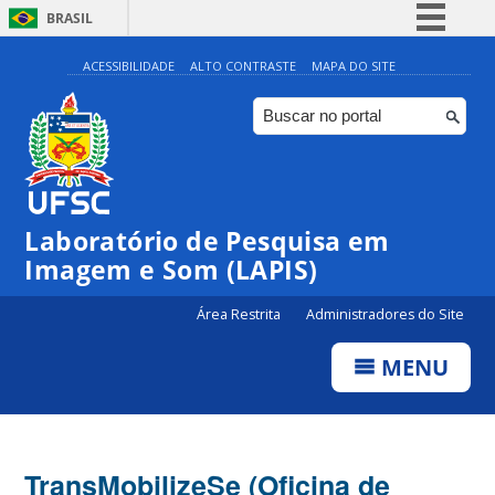
BRASIL
Simplifique!
ACESSIBILIDADE
ALTO CONTRASTE
MAPA DO SITE
Comunica BR
Participe
Acesso à informação
Legislação
Laboratório de Pesquisa em
Canais
Imagem e Som (LAPIS)
Área Restrita
Administradores do Site
MENU
TransMobilizeSe (Oficina de