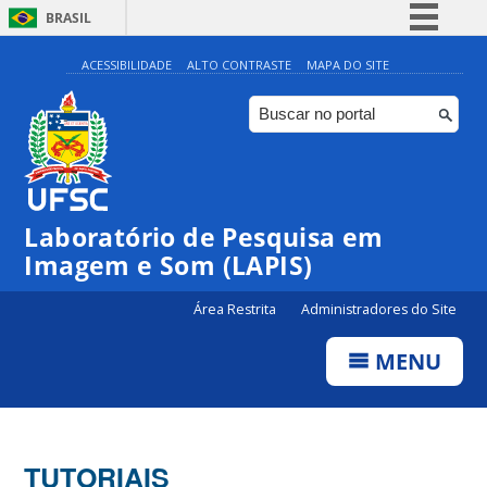
BRASIL
Simplifique!
ACESSIBILIDADE
ALTO CONTRASTE
MAPA DO SITE
Comunica BR
Participe
Acesso à informação
Legislação
Laboratório de Pesquisa em
Canais
Imagem e Som (LAPIS)
Área Restrita
Administradores do Site
MENU
TUTORIAIS