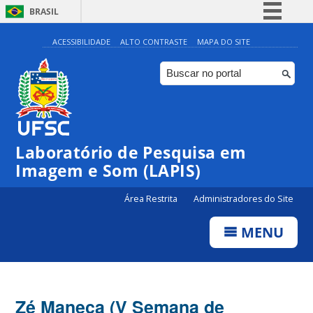
BRASIL
Simplifique!
ACESSIBILIDADE
ALTO CONTRASTE
MAPA DO SITE
Comunica BR
Participe
Acesso à informação
Legislação
Laboratório de Pesquisa em
Canais
Imagem e Som (LAPIS)
Área Restrita
Administradores do Site
MENU
Zé Maneca (V Semana de