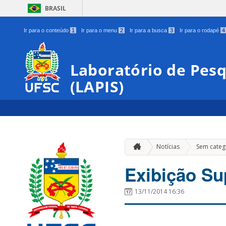
BRASIL
Ir para o conteúdo
1
Ir para o menu
2
Ir para a busca
3
Ir para o rodapé
4
Laboratório de Pes
(LAPIS)
Notícias
Sem categ
Exibição Sup
13/11/2014 16:36