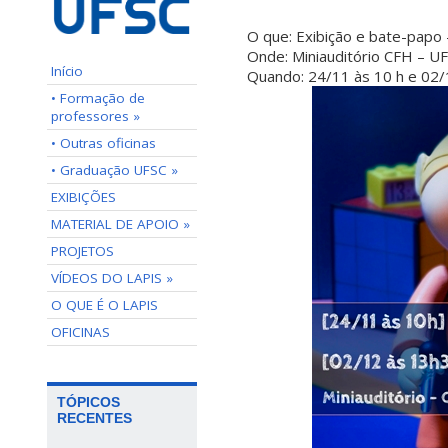
O que: Exibição e bate-papo 
Onde: Miniauditório CFH – U
Início
Quando: 24/11 às 10 h e 02
• Formação de
professores »
• Outras oficinas
• Graduação UFSC »
EXIBIÇÕES
MATERIAL DE APOIO »
PROJETOS
VÍDEOS DO LAPIS »
O QUE É O LAPIS
OFICINAS
TÓPICOS
RECENTES