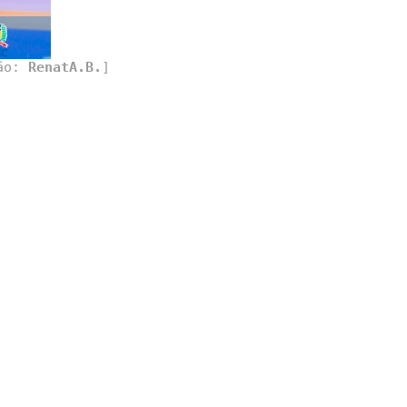
ção:
RenatA.B.
]