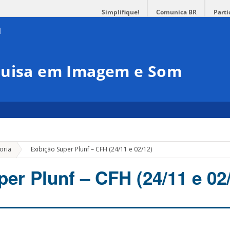
Simplifique!
Comunica BR
Parti
quisa em Imagem e Som
»
oria
Exibição Super Plunf – CFH (24/11 e 02/12)
er Plunf – CFH (24/11 e 02