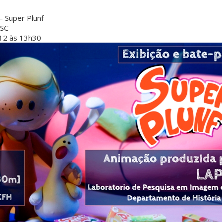
– Super Plunf
FSC
/12 às 13h30