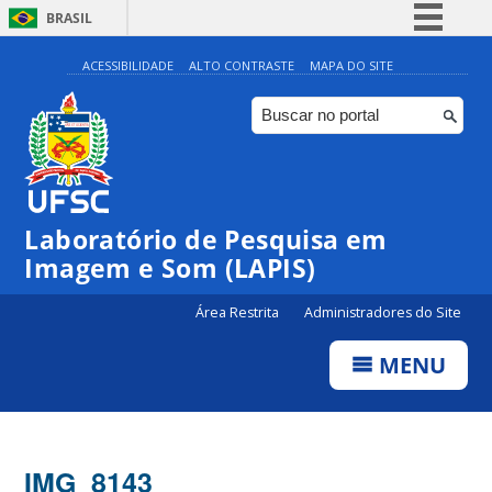
BRASIL
Simplifique!
ACESSIBILIDADE
ALTO CONTRASTE
MAPA DO SITE
Comunica BR
Participe
Acesso à informação
Legislação
Laboratório de Pesquisa em
Canais
Imagem e Som (LAPIS)
Área Restrita
Administradores do Site
MENU
IMG_8143