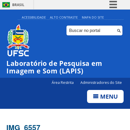
BRASIL
Simplifique!
ACESSIBILIDADE
ALTO CONTRASTE
MAPA DO SITE
Comunica BR
Participe
Acesso à informação
Legislação
Laboratório de Pesquisa em
Canais
Imagem e Som (LAPIS)
Área Restrita
Administradores do Site
MENU
IMG_6557