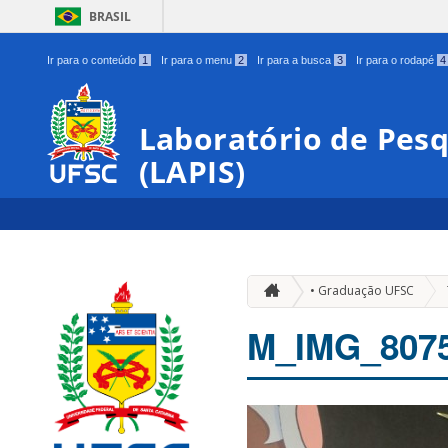
BRASIL
Ir para o conteúdo
1
Ir para o menu
2
Ir para a busca
3
Ir para o rodapé
4
Laboratório de Pes
(LAPIS)
• Graduação UFSC
M_IMG_807