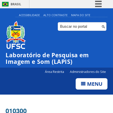
BRASIL
Simplifique!
ACESSIBILIDADE
ALTO CONTRASTE
MAPA DO SITE
Comunica BR
Participe
Acesso à informação
Legislação
Laboratório de Pesquisa em
Canais
Imagem e Som (LAPIS)
Área Restrita
Administradores do Site
MENU
010300