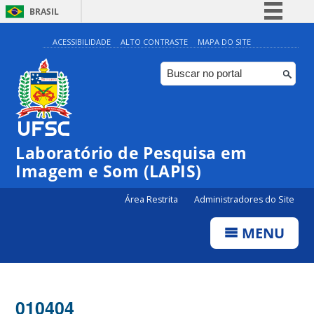
BRASIL
Simplifique!
ACESSIBILIDADE
ALTO CONTRASTE
MAPA DO SITE
Comunica BR
Participe
Acesso à informação
Legislação
Laboratório de Pesquisa em
Canais
Imagem e Som (LAPIS)
Área Restrita
Administradores do Site
MENU
010404